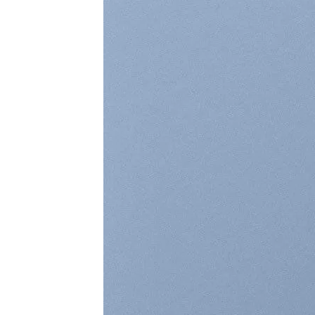
A COUNTD
A B