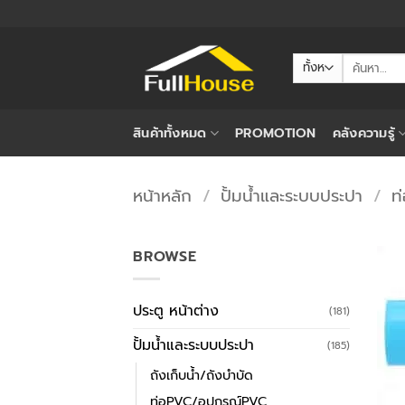
ข้าม
ไป
ยัง
ค้นหา:
เนื้อหา
สินค้าทั้งหมด
PROMOTION
คลังความรู้
หน้าหลัก
/
ปั้มน้ำและระบบประปา
/
ท
BROWSE
ประตู หน้าต่าง
(181)
ปั้มน้ำและระบบประปา
(185)
ถังเก็บน้ำ/ถังบำบัด
ท่อPVC/อุปกรณ์PVC