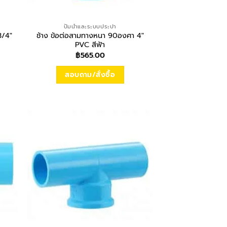
ปั้มน้ำและระบบประปา
3/4″
ช้าง ข้อต่อสามทางหนา 90องศา 4″
PVC สีฟ้า
฿
565.00
สอบถาม/สั่งซื้อ