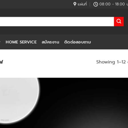
แผ่นที่
08:00 - 18.00 น
HOME SERVICE
สมัครงาน
ติดต่อสอบถาม
ฟ
Showing 1–12 