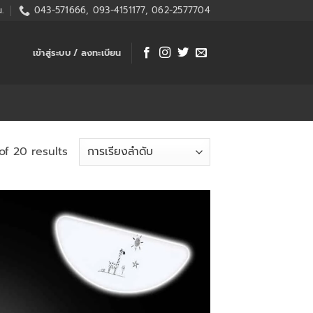
.
043-571666, 093-4151177, 062-2577704
เข้าสู่ระบบ / ลงทะเบียน
of 20 results