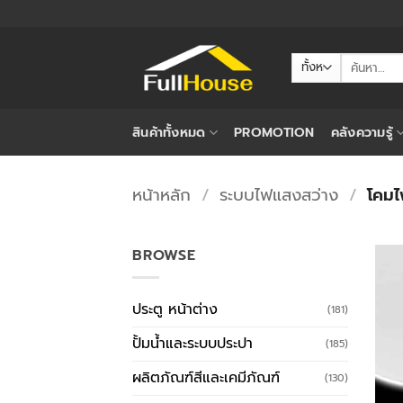
ข้าม
ไป
ยัง
ค้นหา:
เนื้อหา
สินค้าทั้งหมด
PROMOTION
คลังความรู้
หน้าหลัก
/
ระบบไฟแสงสว่าง
/
โคมไ
BROWSE
ประตู หน้าต่าง
(181)
ปั้มน้ำและระบบประปา
(185)
ผลิตภัณฑ์สีและเคมีภัณฑ์
(130)