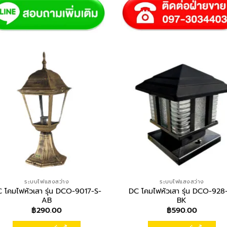
ระบบไฟแสงสว่าง
ระบบไฟแสงสว่าง
 โคมไฟหัวเสา รุ่น DCO-9017-S-
DC โคมไฟหัวเสา รุ่น DCO-928
AB
BK
฿
290.00
฿
590.00