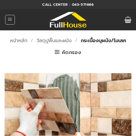
ข้าม
CALL CENTER : 043-571666
ไป
ยัง
เนื้อหา
หน้าหลัก
/
วัสดุปูพื้นและผนัง
/
กระเบื้องบุผนัง/โมเสค
คัดกรอง