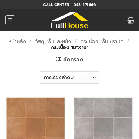
ข้าม
CALL CENTER : 043-571666
ไป
ยัง
เนื้อหา
หน้าหลัก
/
วัสดุปูพื้นและผนัง
/
กระเบื้องปูพื้นเซรามิค
/
กระเบื้อง 18″X18″
คัดกรอง