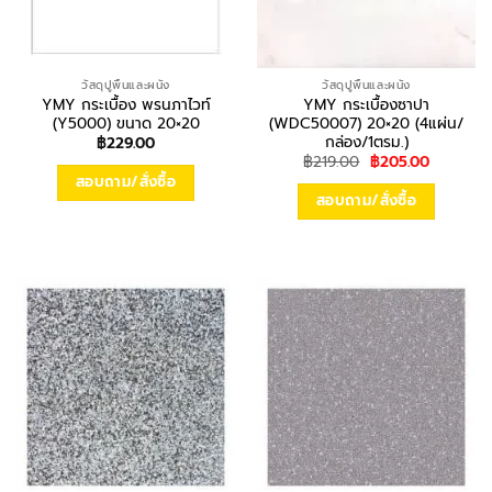
วัสดุปูพื้นและผนัง
วัสดุปูพื้นและผนัง
YMY กระเบื้อง พรนภาไวท์
YMY กระเบื้องซาปา
(Y5000) ขนาด 20×20
(WDC50007) 20×20 (4แผ่น/
กล่อง/1ตรม.)
฿
229.00
Original
Current
฿
219.00
฿
205.00
price
price
สอบถาม/สั่งซื้อ
was:
is:
สอบถาม/สั่งซื้อ
฿219.00.
฿205.00.