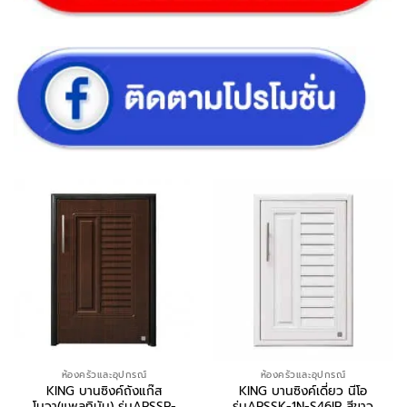
ห้องครัวและอุปกรณ์
ห้องครัวและอุปกรณ์
KING บานซิงค์ถังแก๊ส
KING บานซิงค์เดี่ยว นีโอ
โนวา(แพลทินัม) รุ่นAPSSP-
รุ่นAPSSK-1N-S46IR สีขาว