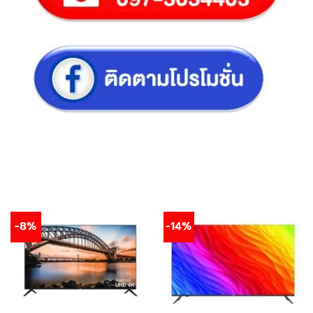
-8%
-14%