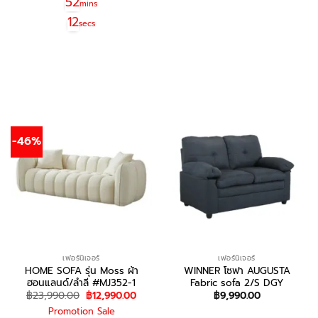
52
mins
12
secs
สอบถาม/สั่งซื้อ
-46%
เฟอร์นิเจอร์
เฟอร์นิเจอร์
HOME SOFA รุ่น Moss ผ้า
WINNER โซฟา AUGUSTA
ฮอนแลนด์/ลำลี #MJ352-1
Fabric sofa 2/S DGY
Original
Current
฿
23,990.00
฿
12,990.00
฿
9,990.00
price
price
Promotion Sale
was:
is: