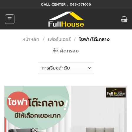
ข้าม
CALL CENTER : 043-571666
ไป
ยัง
เนื้อหา
หน้าหลัก
/
เฟอร์นิเจอร์
/
โซฟา/โต๊ะกลาง
คัดกรอง