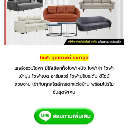
โซฟา คุณภาพดี ราคาถูก
แหล่งรวมโซฟา มีให้เลือกทั้งโซฟาหนัง โซฟาผ้า โซฟา
เข้ามุม โซฟาเบด อาร์มแชร์ โซฟาปรับระดับ ดีไซน์
สวยงาม เข้ากับทุกสไตล์การตกแต่งบ้าน พร้อมโปรโม
ชั่นสุดพิเศษ