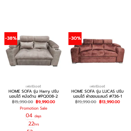
สอบถาม/สั่งซื้อ
-38%
-30%
เฟอร์นิเจอร์
เฟอร์นิเจอร์
HOME SOFA รุ่น Harry ปรับ
HOME SOFA รุ่น LUCAS ปรับ
นอนได้ หนังด้าน #PQ008-2
นอนได้ ผ้าฮอนแลนด์ #736-1
Original
Current
Original
Curre
฿
15,990.00
฿
9,990.00
฿
19,990.00
฿
13,990.00
price
price
price
price
Promotion Sale
was:
is:
was:
is:
สอบถาม/สั่งซื้อ
฿15,990.00.
฿9,990.00.
฿19,990.00.
฿13,9
04
days
22
hrs