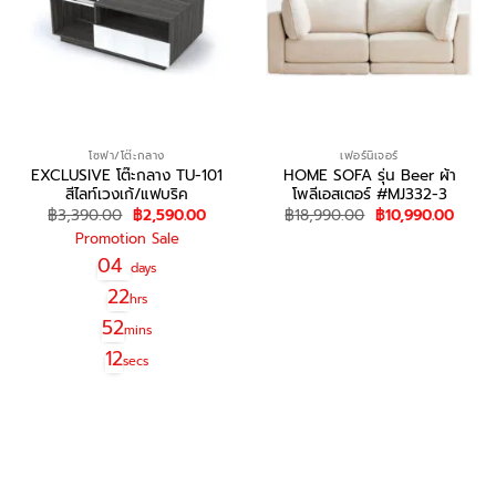
โซฟา/โต๊ะกลาง
เฟอร์นิเจอร์
EXCLUSIVE โต๊ะกลาง TU-101
HOME SOFA รุ่น Beer ผ้า
สีไลท์เวงเก้/แฟบริค
โพลีเอสเตอร์ #MJ332-3
Original
Current
Original
Curre
฿
3,390.00
฿
2,590.00
฿
18,990.00
฿
10,990.00
price
price
price
price
Promotion Sale
was:
is:
was:
is:
สอบถาม/สั่งซื้อ
฿3,390.00.
฿2,590.00.
฿18,990.00.
฿10,9
04
days
22
hrs
52
mins
12
secs
สอบถาม/สั่งซื้อ