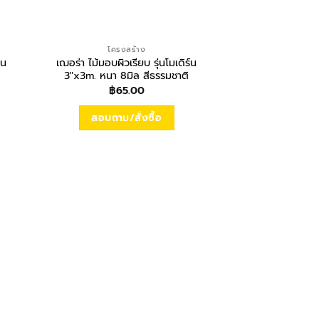
โครงสร้าง
์น
เฌอร่า ไม้มอบผิวเรียบ รุ่นโมเดิร์น
3″x3m. หนา 8มิล สีธรรมชาติ
฿
65.00
สอบถาม/สั่งซื้อ