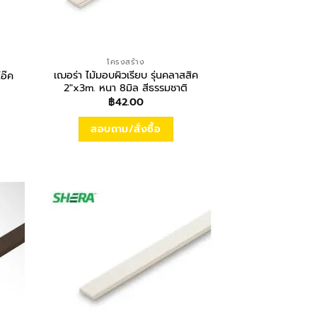
โครงสร้าง
เฌอร่า ไม้มอบผิวเรียบ รุ่นคลาสสิค
โอ๊ค
2″x3m. หนา 8มิล สีธรรมชาติ
฿
42.00
สอบถาม/สั่งซื้อ