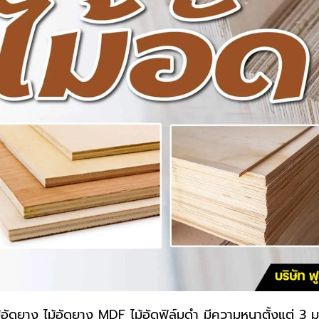
้อัดยาง ไม้อัดยาง MDF ไม้อัดฟิล์มดำ มีความหนาตั้งแต่ 3 มม.