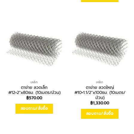
เหล็ก
เหล็ก
ตาข่าย ลวดเล็ก
ตาข่าย ลวดใหญ่
#12×2″x80ซม. (10เมตร/ม้วน)
#10×1.1/2″x100ซม. (10เมตร/
ม้วน)
฿
570.00
฿
1,330.00
สอบถาม/สั่งซื้อ
สอบถาม/สั่งซื้อ