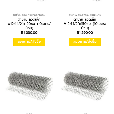
ตาข่าย/ตระแกรง/ลวดหนาม
ตาข่าย/ตระแกรง/ลวดหนาม
ตาข่าย ลวดเล็ก
ตาข่าย ลวดเล็ก
#12×1.1/2″x120ซม. (10เมตร/
#12×1.1/2″x150ซม. (10เมตร/
ม้วน)
ม้วน)
฿
1,030.00
฿
1,290.00
สอบถาม/สั่งซื้อ
สอบถาม/สั่งซื้อ