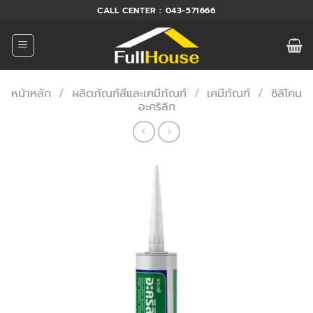
ข้าม
CALL CENTER : 043-571666
ไป
ยัง
เนื้อหา
หน้าหลัก
/
ผลิตภัณฑ์สีและเคมีภัณฑ์
/
เคมีภัณฑ์
/
ซิลิโคน
อะคริลิก