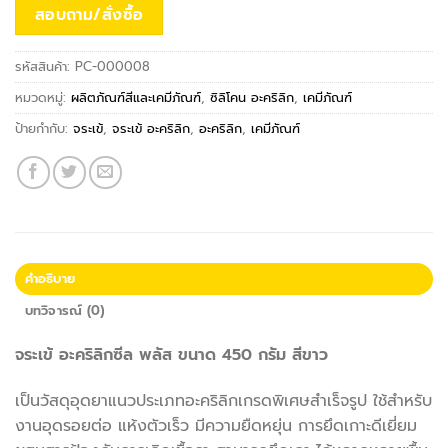
สอบถาม/สั่งซื้อ
รหัสสินค้า:
PC-000008
หมวดหมู่:
ผลิตภัณฑ์สีและเคมีภัณฑ์
,
ซิลิโคน อะคริลิก
,
เคมีภัณฑ์
ป้ายกำกับ:
จระเข้
,
จระเข้ อะคริลิก
,
อะคริลิก
,
เคมีภัณฑ์
คำอธิบาย
บทวิจารณ์ (0)
จระเข้ อะคริลิกซีล พลัส ขนาด 450 กรัม สีขาว
เป็นวัสดุอุดยาแนวประเภทอะคริลิกเกรดพิเศษสำเร็จรูป ใช้สำหรับ
งานอุดรอยต่อ แห้งตัวเร็ว มีความยืดหยุ่น การยึดเกาะดีเยี่ยม