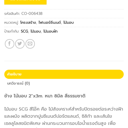
รหัสสินค้า:
CO-006438
หมวดหมู่:
โครงสร้าง
,
ไฟเบอร์ซีเมนต์
,
ไม้มอบ
ป้ายกำกับ:
SCG
,
ไม้มอบ
,
ไม้มอบฝ้า
คำอธิบาย
บทวิจารณ์ (0)
ช้าง ไม้มอบ 2″x3m. หนา 8มิล สีธรรมชาติ
ไม้มอบ SCG สีโอ๊ค คือ ไม้สังเคราะห์สำหรับปิดรอยต่อระหว่างฝ้า
และผนัง ผลิตจากปูนซีเมนต์ปอร์ตแลนด์, ซิลิก้า และเส้นใย
เซลลูโลสชนิดพิเศษ ผ่านกระบวนการอบไอน้ำแรงดันสูง เพื่อ