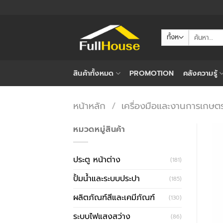
ข้าม
ไป
ยัง
ค้นหา:
เนื้อหา
สินค้าทั้งหมด
PROMOTION
คลังความรู้
หน้าหลัก
/
เครื่องมือและงานการเกษต
หมวดหมู่สินค้า
ประตู หน้าต่าง
(181)
ปั้มน้ำและระบบประปา
(185)
ผลิตภัณฑ์สีและเคมีภัณฑ์
(130)
ระบบไฟแสงสว่าง
(86)