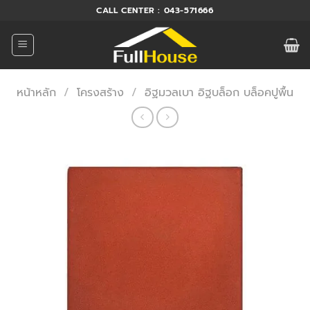
ข้าม
CALL CENTER : 043-571666
ไป
ยัง
เนื้อหา
หน้าหลัก
/
โครงสร้าง
/
อิฐมวลเบา อิฐบล็อก บล็อคปูพื้น