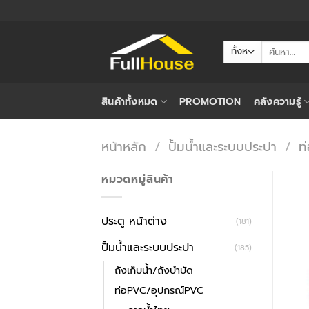
ข้าม
ไป
ยัง
ค้นหา:
เนื้อหา
สินค้าทั้งหมด
PROMOTION
คลังความรู้
หน้าหลัก
/
ปั้มน้ำและระบบประปา
/
ท
หมวดหมู่สินค้า
ประตู หน้าต่าง
(181)
ปั้มน้ำและระบบประปา
(185)
ถังเก็บน้ำ/ถังบำบัด
ท่อPVC/อุปกรณ์PVC