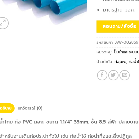
มาตรฐาน มอก.
สอบถาม/สั่งซื้อ
รหัสสินค้า:
AW-002859
หมวดหมู่:
ปั้มน้ำและระบบ
ป้ายกำกับ:
ท่อpvc
,
ท่อน้
อธิบาย
บทวิจารณ์ (0)
น้ำไทย ท่อ PVC มอก. ขนาด 1.1/4″ 35mm. ชั้น 8.5 สีฟ้า ปลายบาน 
สำหรับงานเดินท่อประปาทั่วไป เช่น ท่อน้ำใช้ ท่อน้ำทิ้งและสิ่งปฏิกูล