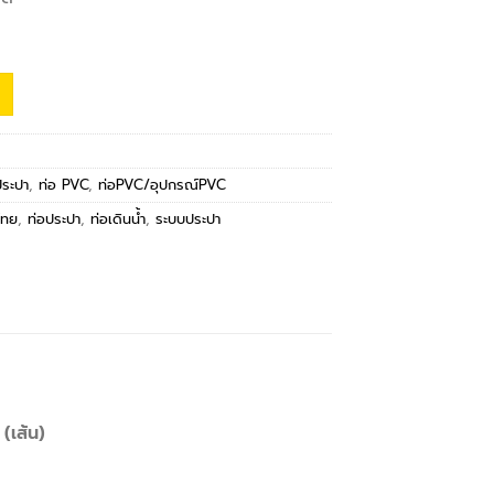
ประปา
,
ท่อ PVC
,
ท่อPVC/อุปกรณ์PVC
ำไทย
,
ท่อประปา
,
ท่อเดินน้ำ
,
ระบบประปา
(เส้น)