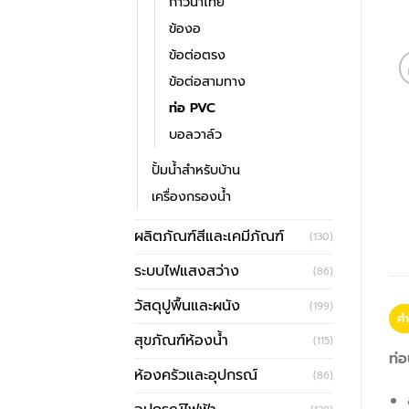
กาวน้ำไทย
ข้องอ
ข้อต่อตรง
ข้อต่อสามทาง
ท่อ PVC
บอลวาล์ว
ปั้มน้ำสำหรับบ้าน
เครื่องกรองน้ำ
ผลิตภัณฑ์สีและเคมีภัณฑ์
(130)
ระบบไฟแสงสว่าง
(86)
วัสดุปูพื้นและผนัง
(199)
คำ
สุขภัณฑ์ห้องน้ำ
(115)
ท่อ
ห้องครัวและอุปกรณ์
(86)