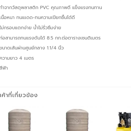
ทำจากวัสดุพลาสติก PVC คุณภาพดี แข็งแรงทนทาน
เนื้อหนา ทนแเดด-ทนความเปียกชื้นได้ดี
ไม่กรอบแตกง่าย น้ำไม่รั่วซึมง่าย
ท่อสามารถทนแรงดันได้ 8.5 กก.ต่อตารางเซนติเมตร
ขนาดเส้นผ่านศูนย์กลาง 1.1/4 นิ้ว
ความยาว 4 เมตร
สีฟ้า
นค้าที่เกี่ยวข้อง