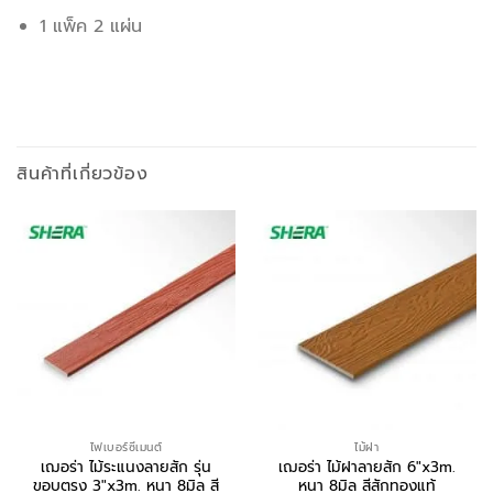
1 แพ็ค 2 แผ่น
สินค้าที่เกี่ยวข้อง
ไฟเบอร์ซีเมนต์
ไม้ฝา
เฌอร่า ไม้ระแนงลายสัก รุ่น
เฌอร่า ไม้ฝาลายสัก 6″x3m.
ขอบตรง 3″x3m. หนา 8มิล สี
หนา 8มิล สีสักทองแท้