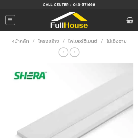
ข้าม
CALL CENTER : 043-571666
ไป
ยัง
เนื้อหา
หน้าหลัก
/
โครงสร้าง
/
ไฟเบอร์ซีเมนต์
/
ไม้เชิงชาย