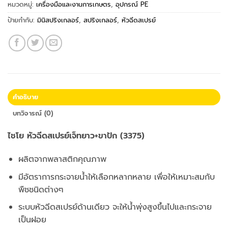
หมวดหมู่:
เครื่องมือและงานการเกษตร
,
อุปกรณ์ PE
ป้ายกำกับ:
มินิสปริงเกลอร์
,
สปริงเกลอร์
,
หัวฉีดสเปรย์
คำอธิบาย
บทวิจารณ์ (0)
ไชโย หัวฉีดสเปรย์เจ็ทยาว+ขาปัก (3375)
ผลิตจากพลาสติกคุณภาพ
มีอัตราการกระจายน้ำให้เลือกหลากหลาย เพื่อให้เหมาะสมกับ
พืชชนิดต่างๆ
ระบบหัวฉีดสเปรย์ด้านเดียว จะให้น้ำพุ่งสูงขึ้นไปและกระจาย
เป็นฝอย