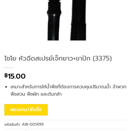
ไชโย หัวฉีดสเปรย์เจ็ทยาว+ขาปัก (3375)
15.00
฿
เหมาะสำหรับการให้น้ำพืชที่ต้องการควบคุมปริมาณน้ำ จำพวก
พืชสวน พืชผัก และต้นกล้า
สอบถาม/สั่งซื้อ
รหัสสินค้า:
AW-001499