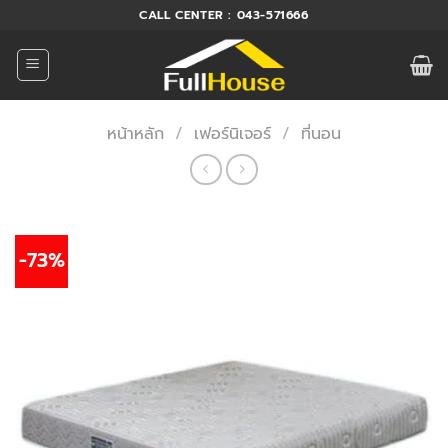
ข้าม
CALL CENTER : 043-571666
ไป
ยัง
เนื้อหา
หน้าหลัก
/
เฟอร์นิเจอร์
/
ที่นอน
-73%