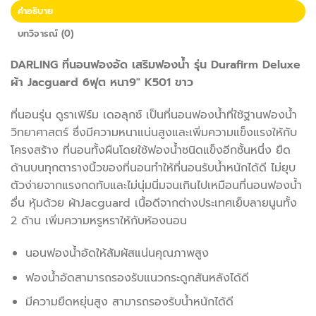
คำอธิบาย
บทวิจารณ์ (0)
DARLING ที่นอนฟองอัด เสริมฟองน้ำ รุ่น Durafirm Deluxe
ผ้า Jacguard 6ฟุต หนา9″ K501 ขาว
ที่นอนรุ่น ดูราเฟิร์ม เดอลุกซ์ เป็นที่นอนฟองน้ำที่ใช้ฐานฟองน้ำ
วิทยาศาสตร์ ซึ่งมีความหนาแน่นสูงและเพิ่มความแข็งแรงให้กับ
โครงสร้าง ที่นอนทั้งผืนโดยใช้ฟองน้ำชนิดแข็งอีกชั้นหนึ่ง ยืด
ด้านบนทุกตารางนิ้วของที่นอนทำให้ที่นอนรับน้ำหนักได้ดี ไม่ยุบ
ตัวง่ายจากแรงกดทับและไม่นุ่มนิ่มจนเกินไปเหมือนที่นอนฟองน้ำ
อื่น หุ้มด้วย ผ้าJacguard เนื้อดีจากต่างประเทศเย็บลายนูนทั้ง
2 ด้าน เพิ่มความหรูหราให้กับห้องนอน
นอนฟองน้ำอัดให้สัมผัสแน่นคุณภาพสูง
ฟองน้ำอัดสามารถรองรับแนวกระดูกสันหลังได้ดี
มีความยืดหยุ่นสูง สามารถรองรับน้ำหนักได้ดี