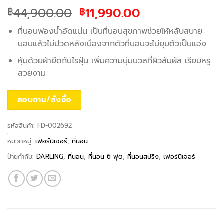
Original
Current
44,900.00
11,990.00
฿
฿
price
price
ที่นอนฟองน้ำอัดแน่น เป็นที่นอนสุขภาพช่วยให้หลับสบาย
was:
is:
นอนแล้วไม่ปวดหลังเนื่องจากตัวที่นอนจะไม่ยุบตัวเป็นแอ่ง
฿44,900.00.
฿11,990.00.
หุ้มด้วยผ้ายืดกันไรฝุ่น เพิ่มความนุ่มนวลที่ผิวสัมผัส เรียบหรู
สวยงาม
สอบถาม/สั่งซื้อ
รหัสสินค้า:
FD-002692
หมวดหมู่:
เฟอร์นิเจอร์
,
ที่นอน
ป้ายกำกับ:
DARLING
,
ที่นอน
,
ที่นอน 6 ฟุต
,
ที่นอนสปริง
,
เฟอร์นิเจอร์