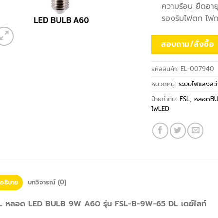
ความร้อน ยืดอาย
รองรับไฟตก ไฟก
สอบถาม/สั่งซื้อ
รหัสสินค้า:
EL-007940
หมวดหมู่:
ระบบไฟแสงสว่
ป้ายกำกับ:
FSL
,
หลอดBU
ไฟLED
อธิบาย
บทวิจารณ์ (0)
L หลอด LED BULB 9W A60 รุ่น FSL-B-9W-65 DL เดย์ไลท์