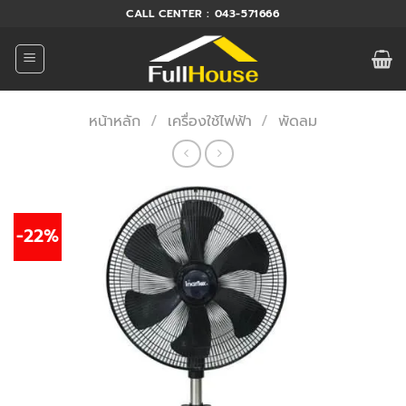
ข้าม
CALL CENTER : 043-571666
ไป
ยัง
เนื้อหา
หน้าหลัก
/
เครื่องใช้ไฟฟ้า
/
พัดลม
-22%