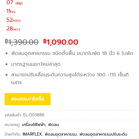
07
days
11
hrs
52
mins
28
secs
Original
Current
1,390.00
1,090.00
฿
฿
price
price
พัดลมอุตสาหกรรม ชนิดตั้งพื้น ขนาดใบพัด 18 นิ้ว 6 ใบพัด
was:
is:
฿1,390.00.
฿1,090.00.
มาตรฐานมอก.ใหม่ล่าสุด
สามารถปรับเลื่อนระดับความสูงได้ระหว่าง 100 -115 เซ็นติ
เมตร
สอบถาม/สั่งซื้อ
รหัสสินค้า:
EL-005886
หมวดหมู่:
เครื่องใช้ไฟฟ้า
,
พัดลม
ป้ายกำกับ:
IMARFLEX
,
พัดลมอุตสาหกรรม
,
พัดลมอุตสาหกรรมปรับระดับ