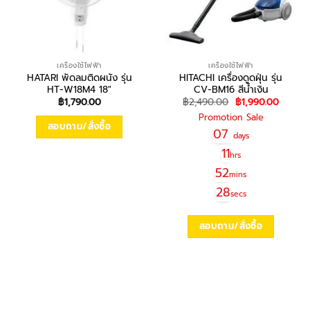
เครื่องใช้ไฟฟ้า
เครื่องใช้ไฟฟ้า
HATARI พัดลมติดผนัง รุ่น
HITACHI เครื่องดูดฝุ่น รุ่น
HT-W18M4 18″
CV-BM16 สีน้ำเงิน
Original
Curren
฿
1,790.00
฿
2,490.00
฿
1,990.00
price
price
Promotion Sale
was:
is:
สอบถาม/สั่งซื้อ
฿2,490.00.
฿1,990
07
days
11
hrs
52
mins
28
secs
สอบถาม/สั่งซื้อ