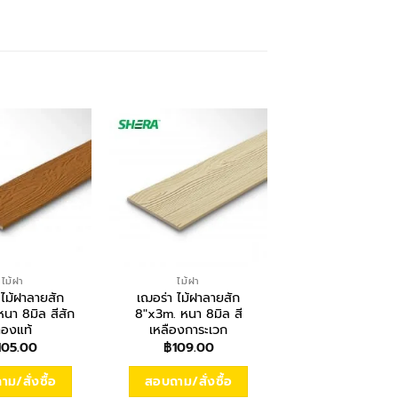
ไม้ฝา
ไม้ฝา
โครงสร้าง
 ไม้ฝาลายสัก
เฌอร่า ไม้ฝาลายสัก
ปูนเสือ มอร์ตาร์ 
นา 8มิล สีสัก
8″x3m. หนา 8มิล สี
เบา 50กก.
องแท้
เหลืองการะเวก
฿
157.00
105.00
฿
109.00
สอบถาม/สั่งซื
ม/สั่งซื้อ
สอบถาม/สั่งซื้อ