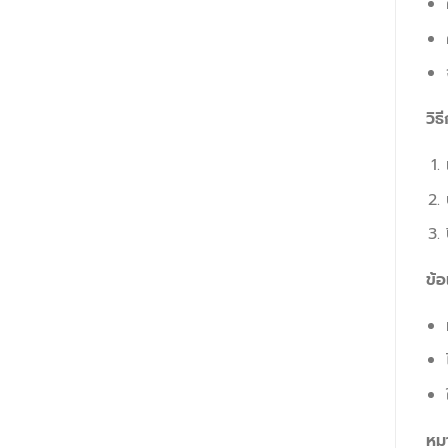
วิธ
ข้อ
หม