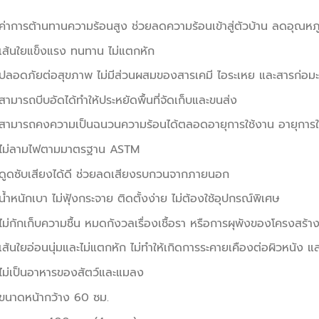
ค่าการต้านทานความร้อนสูง ช่วยลดความร้อนเข้าสู่ตัวบ้าน ลดอุณห
เส้นใยแข็งแรง ทนทาน ไม่แตกหัก
ปลอดภัยต่อสุขภาพ ไม่มีส่วนผสมของสารเคมี ไอระเหย และสารก่อมะเร
สามารถบีบอัดได้ทำให้ประหยัดพื้นที่จัดเก็บและขนส่ง
สามารถคงความเป็นฉนวนความร้อนได้ตลอดอายุการใช้งาน อายุการใช้
ไม่ลามไฟตามมาตรฐาน ASTM
ดูดซับเสียงได้ดี ช่วยลดเสียงรบกวนจากภายนอก
น้ำหนักเบา ไม่ฟุ้งกระจาย ติดตั้งง่าย ไม่ต้องใช้อุปกรณ์พิเศษ
ไม่กักเก็บความชื้น หมดกังวลเรื่องเชื้อรา หรือการผุพังของโครงสร้า
เส้นใยอ่อนนุ่มและไม่แตกหัก ไม่ทำให้เกิดการระคายเคืองต่อผิวหนัง 
ไม่เป็นอาหารของสัตว์และแมลง
ขนาดหน้ากว้าง 60 ซม.