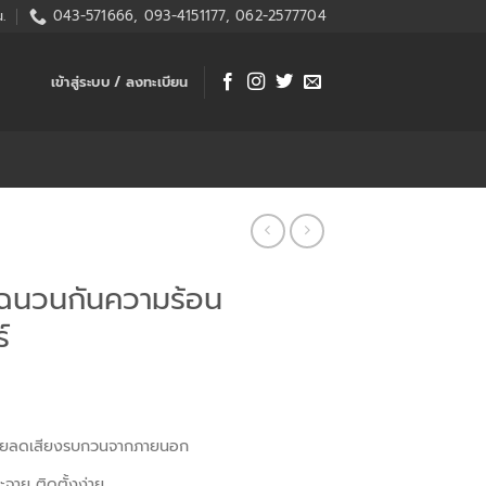
.
043-571666, 093-4151177, 062-2577704
เข้าสู่ระบบ / ลงทะเบียน
นวนกันความร้อน
์
 ช่วยลดเสียงรบกวนจากภายนอก
ระจาย ติดตั้งง่าย