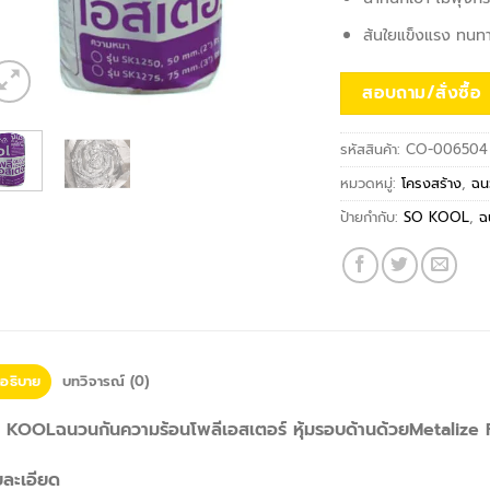
ส้นใยแข็งแรง ทนทา
สอบถาม/สั่งซื้อ
รหัสสินค้า:
CO-006504
หมวดหมู่:
โครงสร้าง
,
ฉน
ป้ายกำกับ:
SO KOOL
,
ฉ
อธิบาย
บทวิจารณ์ (0)
 KOOLฉนวนกันความร้อนโพลีเอสเตอร์ หุ้มรอบด้านด้วยMetalize F
ยละเอียด