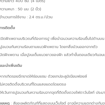
ความยาว 400 ซม. (4 เมตร)
ความหนา : 50 มม. (2 นิ้ว)
จำนวนการใช้งาน : 2.4 ตร.ม./ม้วน
ีการติดตั้ง
เปิดฝ้าเพดานบริเวณที่ต้องการปู เพื่อนำฉนวนความร้อนขึ้นไปด้านบน
ปูฉนวนกันความร้อนตามแนวฝ้าเพดาน โดยกลิ้งม้วนออกจากตัว
ปิดฝ้าเพดาน เมื่อปูจนเต็มแนวยาวของฝ้า แล้วทำขั้นตอนเดียวกันจนเต็
แนะนำเพิ่มเติม
หากเกิดรอยฉีกขาดให้ซ่อมแซม ด้วยเทปอะลูมิเนียมฟอยล์
ไม่ควรติดตั้งบริเวณที่โดนแสงแดดโดยตรง
ให้เว้นการปูฉนวนกันความร้อนจากจุดที่ติดตั้งดวงไฟดาว์นไลท์ ประม
ายเหตุ
: สีของผลิตภัณฑ์ที่แสดงบนเว็บไซต์ อาจมีความแตกต่างกัน