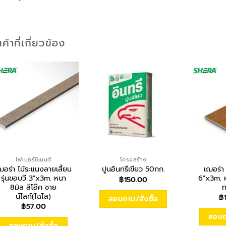
นค้าที่เกี่ยวข้อง
ไฟเบอร์ซีเมนต์
โครงสร้าง
ฌอร่า ไม้ระแนงลายเสี้ยน
เฌอร่า
ปูนอินทรีเขียว 50กก.
รุ่นขอบวี 3″x3m. หนา
6″x3m. ห
฿
150.00
8มิล สีโอ๊ค ชาย
ท
น์ไลท์(ไฉไล)
฿
สอบถาม/สั่งซื้อ
฿
57.00
สอบถา
สอบถาม/สั่งซื้อ