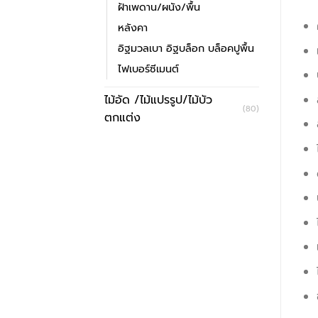
ฝ้าเพดาน/ผนัง/พื้น
หลังคา
อิฐมวลเบา อิฐบล็อก บล็อคปูพื้น
ไฟเบอร์ซีเมนต์
ไม้อัด /ไม้แปรรูป/ไม้บัว
(80)
ตกแต่ง