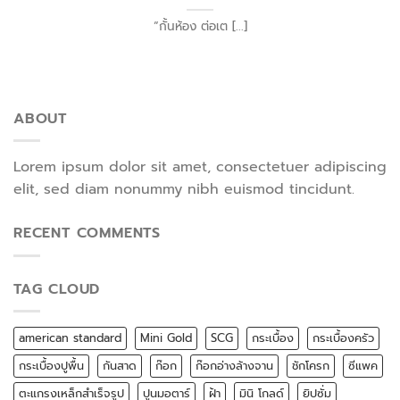
“กั้นห้อง ต่อเต [...]
ABOUT
Lorem ipsum dolor sit amet, consectetuer adipiscing
elit, sed diam nonummy nibh euismod tincidunt.
RECENT COMMENTS
TAG CLOUD
american standard
Mini Gold
SCG
กระเบื้อง
กระเบื้องครัว
กระเบื้องปูพื้น
กันสาด
ก๊อก
ก๊อกอ่างล้างจาน
ชักโครก
ซีแพค
ตะแกรงเหล็กสำเร็จรูป
ปูนมอตาร์
ฝ้า
มินิ โกลด์
ยิปซั่ม