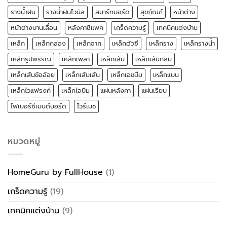
รางน้ำฝน
รางน้ำฝนไวนิล
สมาร์ทบอร์ด
สุขภัณฑ์
หน้าต่าง
หน้าต่างบานเลื่อน
หลังคาซีแพค
เกร็ดความรู้
เทคนิคแต่งบ้าน
เหล็ก
เหล็กกล่อง
เหล็กฉาก
เหล็กตัวซี
เหล็กราง
เหล็กรางน้ำ
เหล็กรูปพรรณ
เหล็กเพลา
เหล็กเส้น
เหล็กเส้นกลม
เหล็กเส้นข้ออ้อย
เหล็กเส้นเส้น
เหล็กเอชบีม
เหล็กแบน
เหล็กไวแฟรงค์
เหล็กไอบีม
แผ่นหลังคา
แผ่นเรียบ
ไฟเบอร์ซีเมนต์บอร์ด
ไวร์เมช
หมวดหมู่
HomeGuru by FullHouse
(1)
เกร็ดความรู้
(19)
เทคนิคแต่งบ้าน
(9)