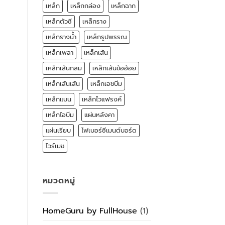
เหล็ก
เหล็กกล่อง
เหล็กฉาก
เหล็กตัวซี
เหล็กราง
เหล็กรางน้ำ
เหล็กรูปพรรณ
เหล็กเพลา
เหล็กเส้น
เหล็กเส้นกลม
เหล็กเส้นข้ออ้อย
เหล็กเส้นเส้น
เหล็กเอชบีม
เหล็กแบน
เหล็กไวแฟรงค์
เหล็กไอบีม
แผ่นหลังคา
แผ่นเรียบ
ไฟเบอร์ซีเมนต์บอร์ด
ไวร์เมช
หมวดหมู่
HomeGuru by FullHouse
(1)