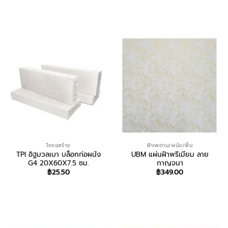
สอบถาม/สั่งซื้อ
สอบถาม/สั่งซื้อ
โครงสร้าง
ฝ้าเพดาน/ผนัง/พื้น
TPI อิฐมวลเบา บล็อกก่อผนัง
UBM แผ่นฝ้าพรีเมียม ลาย
G4 20X60X7.5 ซม.
กาญจนา
฿
25.50
฿
349.00
สอบถาม/สั่งซื้อ
สอบถาม/สั่งซื้อ