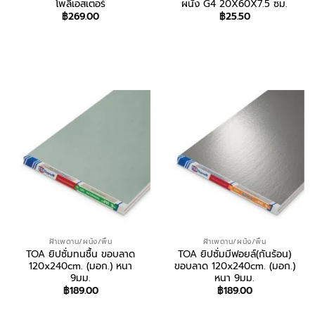
โพลีเอสเตอร์
ผนัง G4 20X60X7.5 ซม.
฿
269.00
฿
25.50
สอบถาม/สั่งซื้อ
สอบถาม/สั่งซื้อ
ฝ้าเพดาน/ผนัง/พื้น
ฝ้าเพดาน/ผนัง/พื้น
TOA ยิปซั่มทนชื้น ขอบลาด
TOA ยิปซั่มมีฟอยล์(กันร้อน)
120x240cm. (มอก.) หนา
ขอบลาด 120x240cm. (มอก.)
9มม.
หนา 9มม.
฿
189.00
฿
189.00