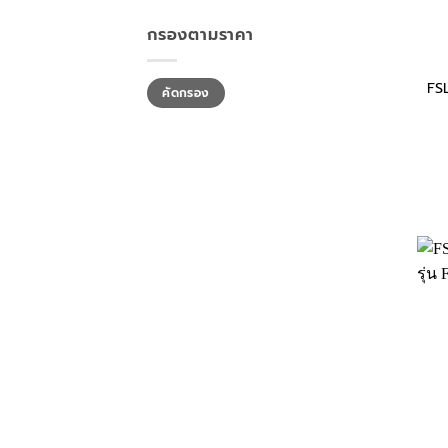
กรองตามราคา
ราคา
ราคา
FS
คัดกรอง
ต่ำ
สูงสุด
สุด