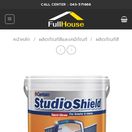
ข้าม
CALL CENTER : 043-571666
ไป
ยัง
เนื้อหา
หน้าหลัก
/
ผลิตภัณฑ์สีและเคมีภัณฑ์
/
ผลิตภัณฑ์สี