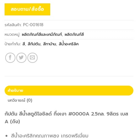
สอบถาม/สั่งซื้อ
รหัสสินค้า:
PC-001618
หมวดหมู่:
ผลิตภัณฑ์สีและเคมีภัณฑ์
,
ผลิตภัณฑ์สี
ป้ายกำกับ:
สี
,
สีกัปตัน
,
สีทาบ้าน
,
สีน้ำอะคริลิค
คำอธิบาย
บทวิจารณ์ (0)
กัปตัน สีน้ำสตูดิโอชิลด์ กึ่งเงา #0000A 2.5กล. 9ลิตร เบส
A (ถัง)
สีน้ำอะคริลิกคุณภาพสูง เกรดพรีเมี่ยม