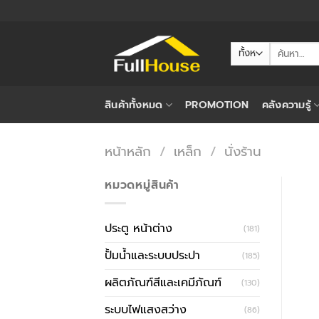
ข้าม
ไป
ยัง
ค้นหา:
เนื้อหา
สินค้าทั้งหมด
PROMOTION
คลังความรู้
หน้าหลัก
/
เหล็ก
/
นั่งร้าน
หมวดหมู่สินค้า
ประตู หน้าต่าง
(181)
ปั้มน้ำและระบบประปา
(185)
ผลิตภัณฑ์สีและเคมีภัณฑ์
(130)
ระบบไฟแสงสว่าง
(86)