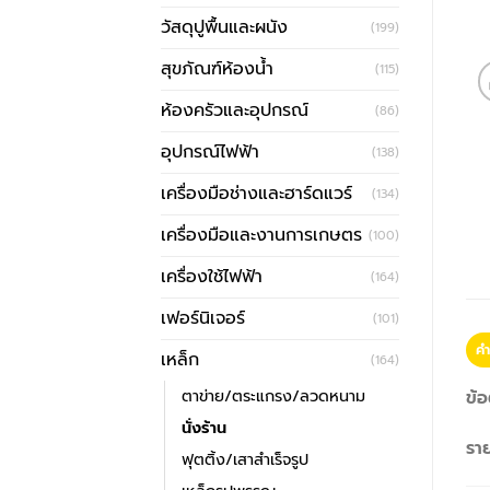
วัสดุปูพื้นและผนัง
(199)
สุขภัณฑ์ห้องน้ำ
(115)
ห้องครัวและอุปกรณ์
(86)
อุปกรณ์ไฟฟ้า
(138)
เครื่องมือช่างและฮาร์ดแวร์
(134)
เครื่องมือและงานการเกษตร
(100)
เครื่องใช้ไฟฟ้า
(164)
เฟอร์นิเจอร์
(101)
คำ
เหล็ก
(164)
ตาข่าย/ตระแกรง/ลวดหนาม
ข้อ
นั่งร้าน
รา
ฟุตติ้ง/เสาสำเร็จรูป