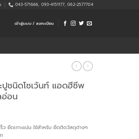
.
043-571666, 093-4151177, 062-2577704
เข้าสู่ระบบ / ลงทะเบียน
ะปูชนิดโซเว้นท์ แอดฮีซีพ
ลอ่อน
ร็ว ยึดเกาะแน่น ใช้สำหรับ ยึดติดวัสดุต่างๆ
อก