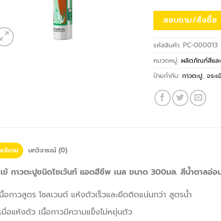
สอบถาม/สั่งซื้อ
รหัสสินค้า:
PC-000013
หมวดหมู่:
ผลิตภัณฑ์สีและ
ป้ายกำกับ:
กาวตะปู
,
จระเข
อธิบาย
บทวิจารณ์ (0)
เข้ กาวตะปูชนิดโซเว้นท์ แอดฮีซีพ เนล ขนาด 300มล. สีน้ำตาลอ่อ
นื้อกาวสูตร โซลเวนต์ แห้งตัวเร็วและยึดติดแน่นกว่า สูตรน้ำ
เมื่อแห้งตัว เนื้อกาวมีความแข็งไม่หยุ่นตัว