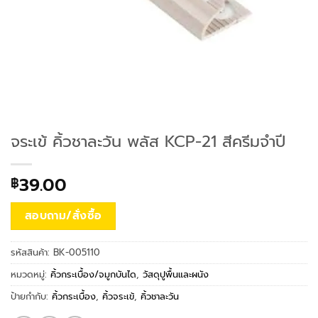
จระเข้ คิ้วชาละวัน พลัส KCP-21 สีครีมจำปี
39.00
฿
สอบถาม/สั่งซื้อ
รหัสสินค้า:
BK-005110
หมวดหมู่:
คิ้วกระเบื้อง/จมูกบันได
,
วัสดุปูพื้นและผนัง
ป้ายกำกับ:
คิ้วกระเบื้อง
,
คิ้วจระเข้
,
คิ้วชาละวัน