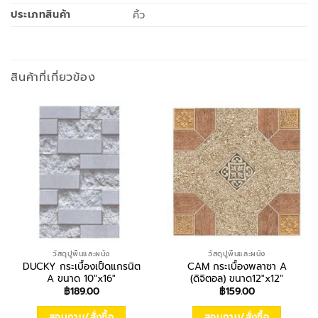
ประเภทสินค้า
คิ้ว
สินค้าที่เกี่ยวข้อง
วัสดุปูพื้นและผนัง
วัสดุปูพื้นและผนัง
DUCKY กระเบื้องเป็ดแกรนิต
CAM กระเบื้องพลาซา A
A ขนาด 10″x16″
(ดิจิตอล) ขนาด12″x12″
฿
189.00
฿
159.00
สอบถาม/สั่งซื้อ
สอบถาม/สั่งซื้อ