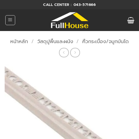
ข้าม
CALL CENTER : 043-571666
ไป
ยัง
เนื้อหา
หน้าหลัก
/
วัสดุปูพื้นและผนัง
/
คิ้วกระเบื้อง/จมูกบันได