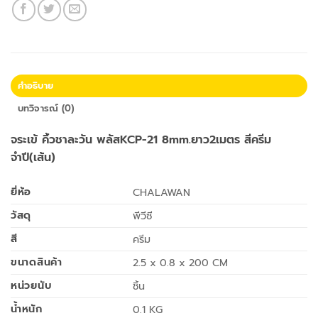
คำอธิบาย
บทวิจารณ์ (0)
จระเข้ คิ้วชาละวัน พลัสKCP-21 8mm.ยาว2เมตร สีครีม
จำปี(เส้น)
ยี่ห้อ
CHALAWAN
วัสดุ
พีวีซี
สี
ครีม
ขนาดสินค้า
2.5 x 0.8 x 200 CM
หน่วยนับ
ชิ้น
น้ำหนัก
0.1 KG