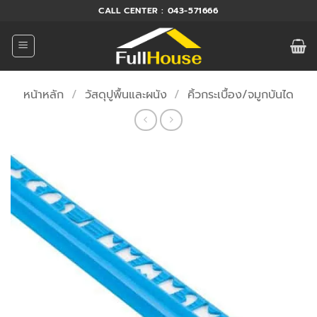
ข้าม
CALL CENTER : 043-571666
ไป
ยัง
เนื้อหา
หน้าหลัก
/
วัสดุปูพื้นและผนัง
/
คิ้วกระเบื้อง/จมูกบันได