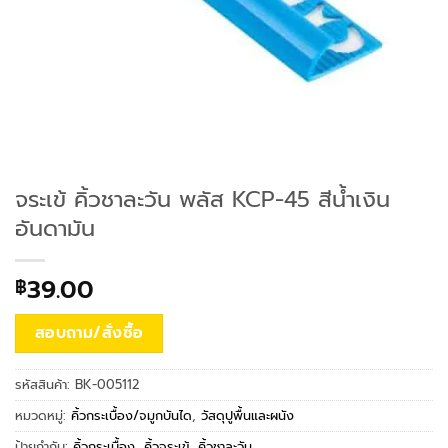
จระเข้ คิ้วชาละวัน พลัส KCP-45 สีน้ำเงิน
อันดามัน
39.00
฿
สอบถาม/สั่งซื้อ
รหัสสินค้า:
BK-005112
หมวดหมู่:
คิ้วกระเบื้อง/จมูกบันได
,
วัสดุปูพื้นและผนัง
ป้ายกำกับ:
คิ้วกระเบื้อง
,
คิ้วจระเข้
,
คิ้วชาละวัน