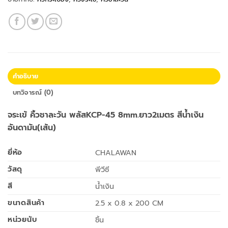
คำอธิบาย
บทวิจารณ์ (0)
จระเข้ คิ้วชาละวัน พลัสKCP-45 8mm.ยาว2เมตร สีน้ำเงิน
อันดามัน(เส้น)
ยี่ห้อ
CHALAWAN
วัสดุ
พีวีซี
สี
น้ำเงิน
ขนาดสินค้า
2.5 x 0.8 x 200 CM
หน่วยนับ
ชิ้น