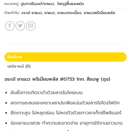
หมวดหมู่:
ปูนกาวซีเมนต์/ยาแนว
,
วัสดุปูพื้นและผนัง
ป้ายกำกับ:
จระเข้ ยาแนว
,
ยาแนว
,
ยาแนวกระเบื้อง
,
ยาแนวพรีเมี่ยมพลัส
คำอธิบาย
บทวิจารณ์ (0)
จระเข้ ยาแนว พรีเมี่ยมพลัส #0753 1กก. สีชมพู (ถุง)
ยับยั้งการเกิดราดำด้วยสารไมโครแบน
ลดการสะสมของคราบสกปรกฝังแน่นด้วยสารไฮโดรโฟบิก
ยึดเกาะสูง ไม่หลุดล่อน ไม่หดตัวด้วยกาวลาเท็กซ์โพลิเมอร์
ร่องยาแนวสวย ทำความสะอาดง่าย อายุการใช้งานยาวนาน