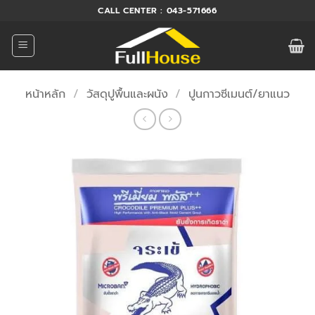
ข้าม
CALL CENTER : 043-571666
ไป
ยัง
เนื้อหา
หน้าหลัก
/
วัสดุปูพื้นและผนัง
/
ปูนกาวซีเมนต์/ยาแนว