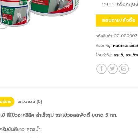
กะเทาะ หรือหลุดล
สอบถาม/สั่งซื้อ
รหัสสินค้า:
PC-000002
หมวดหมู่:
ผลิตภัณฑ์สีและ
ป้ายกำกับ:
จระเข้
,
จระเข้ว
อธิบาย
บทวิจารณ์ (0)
เข้ สีโป้วอะคริลิค สำเร็จรูป จระเข้วอลล์พัตตี้ ขนาด 5 กก.
ครีมข้นสีขาว สูตรน้ำ