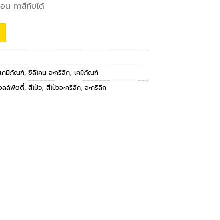
่อน ทาสีทับได้
เคมีภัณฑ์
,
ซิลิโคน อะคริลิก
,
เคมีภัณฑ์
อลล์พัตตี้
,
สีโป้ว
,
สีโป้วอะคริลิค
,
อะคริลิก