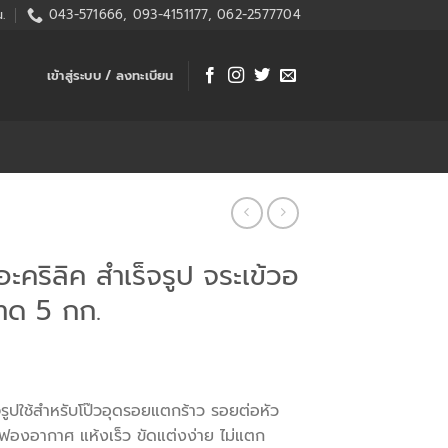
.
043-571666, 093-4151177, 062-2577704
เข้าสู่ระบบ / ลงทะเบียน
วอะคริลิค สำเร็จรูป จระเข้วอ
นาด 5 กก.
็จรูปใช้สำหรับโป๊วอุดรอยแตกร้าว รอยต่อหัว
ูฟองอากาศ แห้งเร็ว ขัดแต่งง่าย ไม่แตก