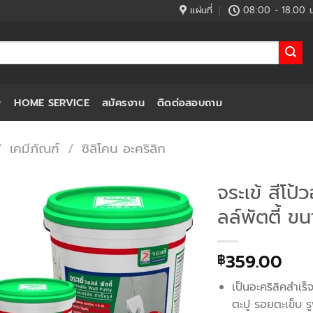
แผ่นที่
08:00 - 18.00 น
HOME SERVICE
สมัครงาน
ติดต่อสอบถาม
/
เคมีภัณฑ์
/
ซิลิโคน อะคริลิก
จระเข้ สีโป้
ลล์พัตตี้ ข
359.00
฿
เป็นอะคริลิคสำเร
ตะปู รอยตะเข็บ ร