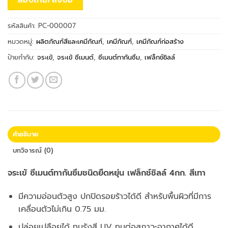
รหัสสินค้า:
PC-000007
หมวดหมู่:
ผลิตภัณฑ์สีและเคมีภัณฑ์
,
เคมีภัณฑ์
,
เคมีภัณฑ์ก่อสร้าง
ป้ายกำกับ:
จระเข้
,
จระเข้ ซีเมนต์
,
ซีเมนต์ทากันซึม
,
เฟล็กช์ชิลล์
คำอธิบาย
บทวิจารณ์ (0)
จระเข้ ซีเมนต์ทากันซึมชนิดยืดหยุ่น เฟล็กช์ชิลล์ 4กก. สีเทา
มีความอ่อนตัวสูง ปกปิดรอยร้าวได้ดี สำหรับพื้นผิวที่มีการ
เคลื่อนตัวไม่เกิน 0.75 มม.
ปล่อยเปลือยได้ ทนรังสี UV ทนต่อสภาวะอากาศได้ดี