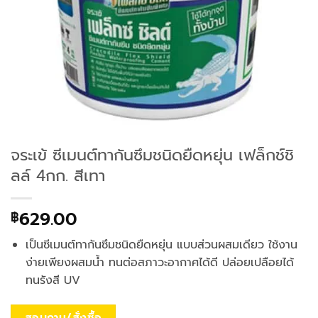
จระเข้ ซีเมนต์ทากันซึมชนิดยืดหยุ่น เฟล็กช์ชิ
ลล์ 4กก. สีเทา
629.00
฿
เป็นซีเมนต์ทากันซึมชนิดยืดหยุ่น แบบส่วนผสมเดียว ใช้งาน
ง่ายเพียงผสมน้ำ ทนต่อสภาวะอากาศได้ดี ปล่อยเปลือยได้
ทนรังสี UV
สอบถาม/สั่งซื้อ