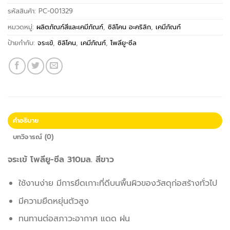
รหัสสินค้า:
PC-001329
หมวดหมู่:
ผลิตภัณฑ์สีและเคมีภัณฑ์
,
ซิลิโคน อะคริลิก
,
เคมีภัณฑ์
ป้ายกำกับ:
จระเข้
,
ซิลิโคน
,
เคมีภัณฑ์
,
โพลียู-ซีล
คำอธิบาย
บทวิจารณ์ (0)
จระเข้ โพลียู-ซีล 310มล. สีขาว
ใช้งานง่าย มีการยึดเกาะที่ดีบนพื้นผิวของวัสดุก่อสร้างทั่วไป
มีความยืดหยุ่นตัวสูง
ทนทานต่อสภาวะอากาศ แดด ฝน