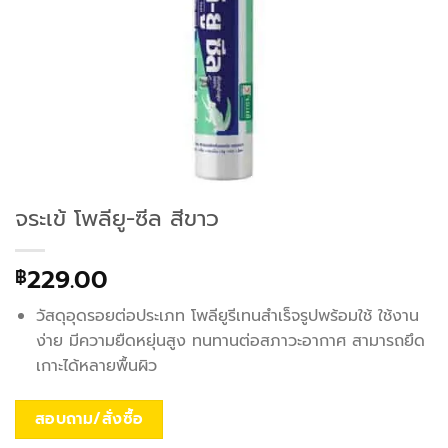
จระเข้ โพลียู-ซีล สีขาว
229.00
฿
วัสดุอุดรอยต่อประเภท โพลียูรีเทนสำเร็จรูปพร้อมใช้ ใช้งาน
ง่าย มีความยืดหยุ่นสูง ทนทานต่อสภาวะอากาศ สามารถยึด
เกาะได้หลายพื้นผิว
สอบถาม/สั่งซื้อ