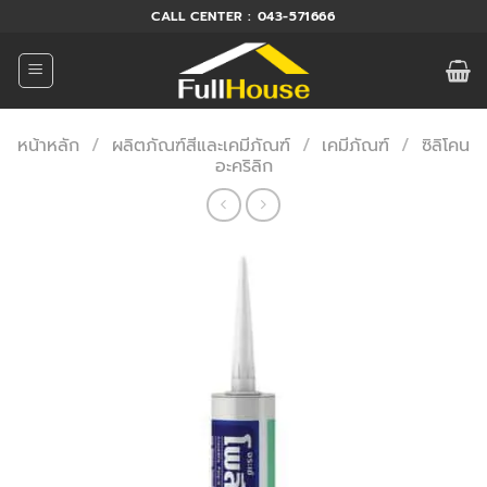
ข้าม
CALL CENTER : 043-571666
ไป
ยัง
เนื้อหา
หน้าหลัก
/
ผลิตภัณฑ์สีและเคมีภัณฑ์
/
เคมีภัณฑ์
/
ซิลิโคน
อะคริลิก