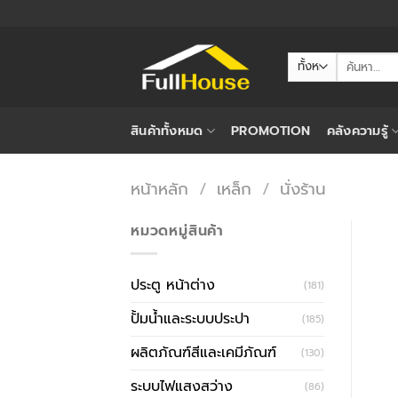
ข้าม
ไป
ยัง
ค้นหา:
เนื้อหา
สินค้าทั้งหมด
PROMOTION
คลังความรู้
หน้าหลัก
/
เหล็ก
/
นั่งร้าน
หมวดหมู่สินค้า
ประตู หน้าต่าง
(181)
ปั้มน้ำและระบบประปา
(185)
ผลิตภัณฑ์สีและเคมีภัณฑ์
(130)
ระบบไฟแสงสว่าง
(86)