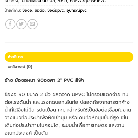
หมวดหมู่:
ปั้มน้ำและระบบประปา
,
ข้องอ
,
ท่อPVC/อุปกรณ์PVC
ป้ายกำกับ:
ข้องอ
,
ข้อต่อ
,
ข้อต่อpvc
,
อุปกรณ์pvc
คำอธิบาย
บทวิจารณ์ (0)
ช้าง ข้องอหนา 90องศา 2″ PVC สีฟ้า
ข้องอ 90 ขนาด 2 นิ้ว ผลิตจาก UPVC ไม่กรอบแตกง่าย ทน
ต่อแรงดันน้ำ และแรงกดนอกเส้นท่อ ปลอดภัยจากสารตกค้าง
น้ำที่ได้จึงไม่มีสารปนเปื้อน เหมาะสำหรับใช้เป็นข้อต่อเชื่อมในงาน
วางแนวท่อประปาเพื่อหักเข้ามุม หรือเดินท่อหักมุมขึ้นที่สูง เช่น
เดินท่อประปาภายในคอนโด, ระบบน้ำเพื่อการเกษตร และงาน
อเนกประสงค์ เป็นต้น