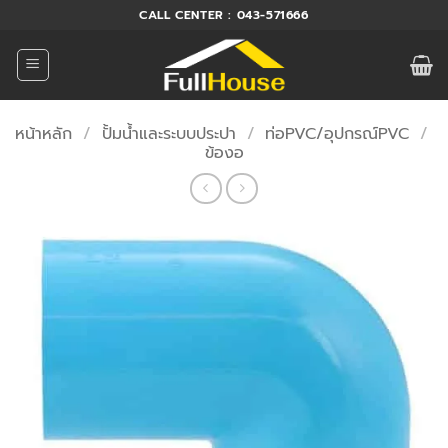
ข้าม
CALL CENTER : 043-571666
ไป
ยัง
เนื้อหา
หน้าหลัก
/
ปั้มน้ำและระบบประปา
/
ท่อPVC/อุปกรณ์PVC
/
ข้องอ