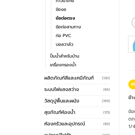
กาวน้ำไทย
ข้องอ
ข้อต่อตรง
ข้อต่อสามทาง
ท่อ PVC
บอลวาล์ว
ปั้มน้ำสำหรับบ้าน
เครื่องกรองน้ำ
ผลิตภัณฑ์สีและเคมีภัณฑ์
(130)
คำ
ระบบไฟแสงสว่าง
(86)
ช้
วัสดุปูพื้นและผนัง
(199)
ข้
สุขภัณฑ์ห้องน้ำ
(115)
ตกค
ห้องครัวและอุปกรณ์
(86)
1/4