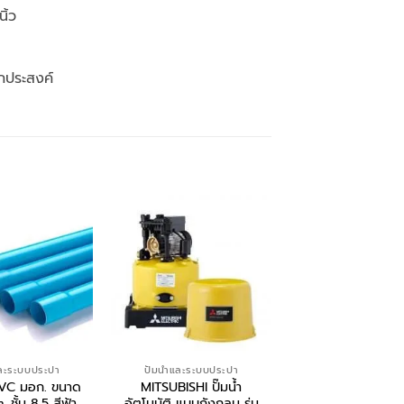
ิ้ว
กประสงค์
ำและระบบประปา
ปั้มน้ำและระบบประปา
ปั้มน้ำและระบบปร
 PVC มอก. ขนาด
MITSUBISHI ปั๊มน้ำ
ช้าง ท่อ PVC มอก
ชั้น 8.5 สีฟ้า
อัตโนมัติ แบบถังกลม รุ่น
3/4″ (6หุน) 20mm