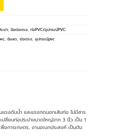
ประปา
,
ข้อต่อตรง
,
ท่อPVC/อุปกรณ์PVC
pvc
,
ข้อลด
,
ต่อตรง
,
อุปกรณ์pvc
นแรงดันน้ำ และแรงกดนอกเส้นท่อ ไม่มีสาร
เปลี่ยนท่อประปาขนาดใหญ่จาก 3 นิ้ว เป็น 1
้ำเพื่อการเกษตร, งานอเนกประสงค์ เป็นต้น