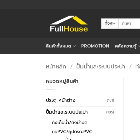
ข้าม
ไป
ยัง
ค้นหา:
เนื้อหา
สินค้าทั้งหมด
PROMOTION
คลังความรู้
หน้าหลัก
/
ปั้มน้ำและระบบประปา
/
ท
หมวดหมู่สินค้า
ประตู หน้าต่าง
(181)
ปั้มน้ำและระบบประปา
(185)
ถังเก็บน้ำ/ถังบำบัด
ท่อPVC/อุปกรณ์PVC