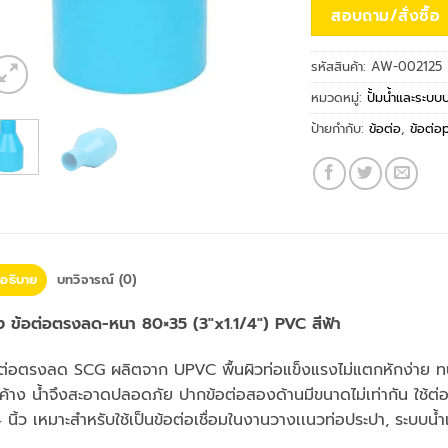
สอบถาม/สั่งซื้อ
รหัสสินค้า:
AW-002125
หมวดหมู่:
ปั้มน้ำและระบบ
ป้ายกำกับ:
ข้อต่อ
,
ข้อต่อ
อธิบาย
บทวิจารณ์ (0)
าง ข้อต่อตรงลด-หนา 80×35 (3″x1.1/4″) PVC สีฟ้า
อต่อตรงลด SCG ผลิตจาก UPVC พื้นผิวท่อแข็งแรงไม่แตกหักง่าย ท
้าง น้ำจึงสะอาดปลอดภัย ปากข้อต่อสองด้านมีขนาดไม่เท่ากัน ใช้ต่อ
 นิ้ว เหมาะสำหรับใช้เป็นข้อต่อเชื่อมในงานวางเเนวท่อประปา, ระบบน