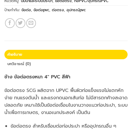
หมวดหมู่:
ปั้มน้ำและระบบประปา
,
ข้อต่อตรง
,
ท่อPVC/อุปกรณ์PVC
ป้ายกำกับ:
ข้อต่อ
,
ข้อต่อpvc
,
ต่อตรง
,
อุปกรณ์pvc
คำอธิบาย
บทวิจารณ์ (0)
ช้าง ข้อต่อตรงหนา 4″ PVC สีฟ้า
ข้อต่อตรง SCG ผลิตจาก UPVC พื้นผิวท่อแข็งแรงไม่แตกหัก
ง่าย ทนแรงดันน้ำ และแรงกดนอกเส้นท่อ ไม่มีสารตกค้างสะอาด
ปลอดภัย เหมาะใช้เป็นข้อต่อเชื่อมในงานวางเเนวท่อประปา, ระบบ
น้ำเพื่อการเกษตร, งานอเนกประสงค์ เป็นต้น
ข้อต่อตรง สำหรับเชื่อมต่อท่อประปา หรืออุปกรณอื่น ๆ