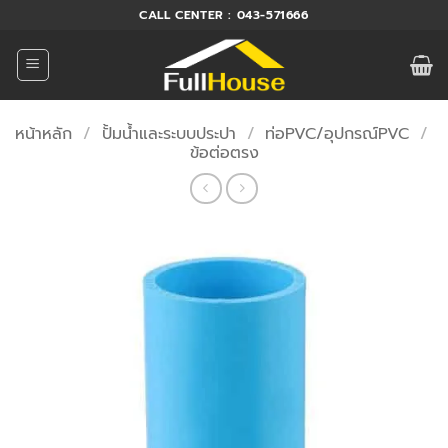
ข้าม
CALL CENTER : 043-571666
ไป
ยัง
เนื้อหา
หน้าหลัก
/
ปั้มน้ำและระบบประปา
/
ท่อPVC/อุปกรณ์PVC
/
ข้อต่อตรง