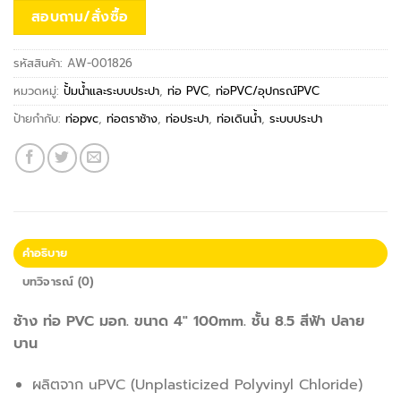
สอบถาม/สั่งซื้อ
รหัสสินค้า:
AW-001826
หมวดหมู่:
ปั้มน้ำและระบบประปา
,
ท่อ PVC
,
ท่อPVC/อุปกรณ์PVC
ป้ายกำกับ:
ท่อpvc
,
ท่อตราช้าง
,
ท่อประปา
,
ท่อเดินน้ำ
,
ระบบประปา
คำอธิบาย
บทวิจารณ์ (0)
ช้าง ท่อ PVC มอก. ขนาด 4″ 100mm. ชั้น 8.5 สีฟ้า ปลาย
บาน
ผลิตจาก uPVC (Unplasticized Polyvinyl Chloride)