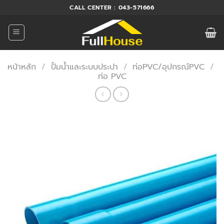
ข้าม
CALL CENTER : 043-571666
ไป
ยัง
เนื้อหา
หน้าหลัก
/
ปั้มน้ำและระบบประปา
/
ท่อPVC/อุปกรณ์PVC
/
ท่อ PVC