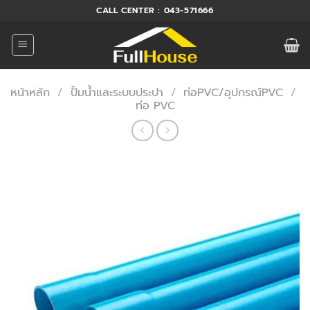
ข้าม
CALL CENTER : 043-571666
ไป
ยัง
เนื้อหา
หน้าหลัก
/
ปั้มน้ำและระบบประปา
/
ท่อPVC/อุปกรณ์PVC
/
ท่อ PVC