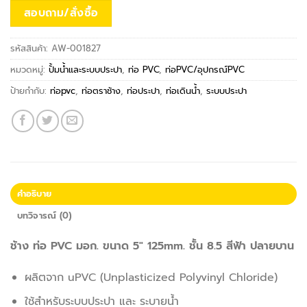
สอบถาม/สั่งซื้อ
รหัสสินค้า:
AW-001827
หมวดหมู่:
ปั้มน้ำและระบบประปา
,
ท่อ PVC
,
ท่อPVC/อุปกรณ์PVC
ป้ายกำกับ:
ท่อpvc
,
ท่อตราช้าง
,
ท่อประปา
,
ท่อเดินน้ำ
,
ระบบประปา
คำอธิบาย
บทวิจารณ์ (0)
ช้าง ท่อ PVC มอก. ขนาด 5″ 125mm. ชั้น 8.5 สีฟ้า ปลายบาน
ผลิตจาก uPVC (Unplasticized Polyvinyl Chloride)
ใช้สำหรับระบบประปา และ ระบายน้ำ