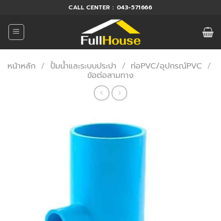
ข้าม
CALL CENTER : 043-571666
ไป
ยัง
เนื้อหา
หน้าหลัก
/
ปั้มน้ำและระบบประปา
/
ท่อPVC/อุปกรณ์PVC
/
ข้อต่อสามทาง