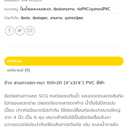
รหัสสินค้า:
AW-002210
หมวดหมู่:
ปั้มน้ำและระบบประปา
,
ข้อต่อสามทาง
,
ท่อPVC/อุปกรณ์PVC
ป้ายกำกับ:
ข้อต่อ
,
ข้อต่อpvc
,
สามทาง
,
อุปกรณ์pvc
คำอธิบาย
บทวิจารณ์ (0)
ช้าง สามทางลด-หนา 100×20 (4″x3/4″) PVC สีฟ้า
ข้อต่อสามทางลด SCG ทนต่อแรงดันน้ำ และแรงกดนอกเส้นท่อ
ไม่กรอบแตกง่าย ปลอดภัยจากสารตกค้าง น้ำจึงไม่มีสารปน
เปื้อน ปากท่อมีขนาดไม่เท่ากัน ใช้ต่อเปลี่ยนท่อประปาขนาดใหญ่
จาก 4 นิ้ว เป็น 6 หุน เหมาะสำหรับใช้เป็นข้อต่อเชื่อมในงา
นวางเเนวท่อประปากับเพิ่มเส้นทางเดินท่อ เช่น ระบบน้ำภายใน