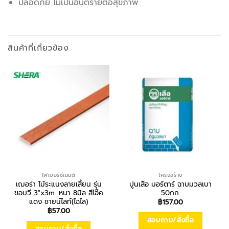
ปลอดภัย ไม่เป็นอันตรายต่อสุขภาพ
สินค้าที่เกี่ยวข้อง
ไฟเบอร์ซีเมนต์
โครงสร้าง
เฌอร่า ไม้ระแนงลายเสี้ยน รุ่น
ปูนเสือ มอร์ตาร์ ฉาบมวลเบา
ขอบวี 3″x3m. หนา 8มิล สีโอ๊ค
50กก.
แดง ชายน์ไลท์(ไฉไล)
฿
157.00
฿
57.00
สอบถาม/สั่งซื้อ