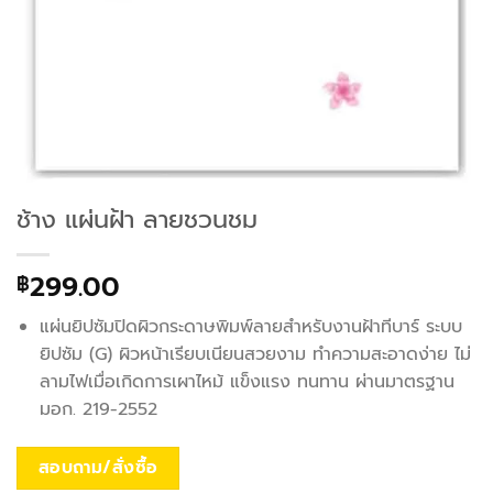
ช้าง แผ่นฝ้า ลายชวนชม
299.00
฿
แผ่นยิปซัมปิดผิวกระดาษพิมพ์ลายสำหรับงานฝ้าทีบาร์ ระบบ
ยิปซัม (G) ผิวหน้าเรียบเนียนสวยงาม ทำความสะอาดง่าย ไม่
ลามไฟเมื่อเกิดการเผาไหม้ แข็งแรง ทนทาน ผ่านมาตรฐาน
มอก. 219-2552
สอบถาม/สั่งซื้อ