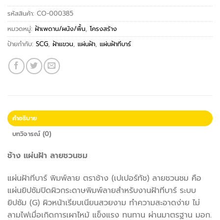
รหัสสินค้า:
CO-000385
หมวดหมู่:
ฝ้าเพดาน/ผนัง/พื้น
,
โครงสร้าง
ป้ายกำกับ:
SCG
,
ฝ้าแขวน
,
แผ่นฝ้า
,
แผ่นฝ้าทีบาร์
คำอธิบาย
บทวิจารณ์ (0)
ช้าง แผ่นฝ้า ลายชวนชม
แผ่นฝ้าทีบาร์ พิมพ์ลาย ตราช้าง (เปเปอร์ทัช) ลายชวนชม คือ
แผ่นยิปซัมปิดผิวกระดาษพิมพ์ลายสำหรับงานฝ้าทีบาร์ ระบบ
ยิปซัม (G) ผิวหน้าเรียบเนียนสวยงาม ทำความสะอาดง่าย ไม่
ลามไฟเมื่อเกิดการเผาไหม้ แข็งแรง ทนทาน ผ่านมาตรฐาน มอก.