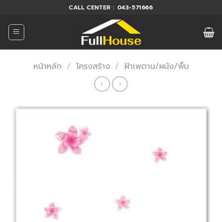
ข้าม
CALL CENTER : 043-571666
ไป
ยัง
เนื้อหา
หน้าหลัก
/
โครงสร้าง
/
ฝ้าเพดาน/ผนัง/พื้น