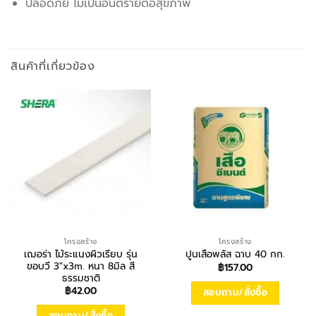
ปลอดภัย ไม่เป็นอันตรายต่อสุขภาพ
สินค้าที่เกี่ยวข้อง
โครงสร้าง
โครงสร้าง
เฌอร่า ไม้ระแนงผิวเรียบ รุ่น
ปูนเสือพลัส ฉาบ 40 กก.
ขอบวี 3″x3m. หนา 8มิล สี
฿
157.00
ธรรมชาติ
฿
42.00
สอบถาม/สั่งซื้อ