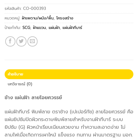
รหัสสินค้า:
CO-000393
หมวดหมู่:
ฝ้าเพดาน/ผนัง/พื้น
,
โครงสร้าง
ป้ายกำกับ:
SCG
,
ฝ้าแขวน
,
แผ่นฝ้า
,
แผ่นฝ้าทีบาร์
คำอธิบาย
บทวิจารณ์ (0)
ช้าง แผ่นฝ้า ลายไอยศวรรย์
แผ่นฝ้าทีบาร์ พิมพ์ลาย ตราช้าง (เปเปอร์ทัช) ลายไอยศวรรย์ คือ
แผ่นยิปซัมปิดผิวกระดาษพิมพ์ลายสำหรับงานฝ้าทีบาร์ ระบบ
ยิปซัม (G) ผิวหน้าเรียบเนียนสวยงาม ทำความสะอาดง่าย ไม่
ลามไฟเมื่อเกิดการเผาไหม้ แข็งแรง ทนทาน ผ่านมาตรฐาน มอก.