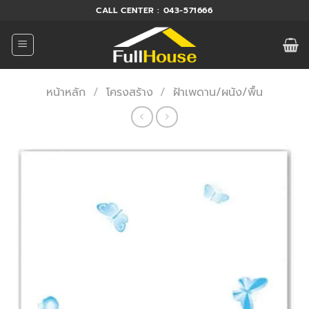
ข้าม
CALL CENTER : 043-571666
ไป
ยัง
เนื้อหา
หน้าหลัก
/
โครงสร้าง
/
ฝ้าเพดาน/ผนัง/พื้น