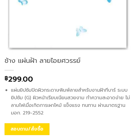
ช้าง แผ่นฝ้า ลายไอยศวรรย์
299.00
฿
แผ่นยิปซัมปิดผิวกระดาษพิมพ์ลายสำหรับงานฝ้าทีบาร์ ระบบ
ยิปซัม (G) ผิวหน้าเรียบเนียนสวยงาม ทำความสะอาดง่าย ไม่
ลามไฟเมื่อเกิดการเผาไหม้ แข็งแรง ทนทาน ผ่านมาตรฐาน
มอก. 219-2552
สอบถาม/สั่งซื้อ