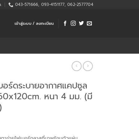
.
043-571666, 093-4151177, 062-2577704
เข้าสู่ระบบ / ลงทะเบียน
ทบอร์ดระบายอากาศแคปซูล
 60x120cm. หนา 4 มม. (มี
)
ตาข่ายไฟเบอร์กลาสที่มาพร้อมตัวแผ่น