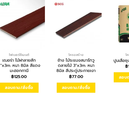
ไฟเบอร์ซีเมนต์
โครงสร้าง
โค
เฌอร่า ไม้ฝาลายสัก
ช้าง ไม้ระแนงสมาร์ทวู
ปูนเสือซ
″x3m. หนา 8มิล สีแดง
ดลายไม้ 3″x3m. หนา
฿
มะฮอกกานี
8มิล สีประดู่ประกายเงา
฿
125.00
฿
77.00
สอบถา
สอบถาม/สั่งซื้อ
สอบถาม/สั่งซื้อ