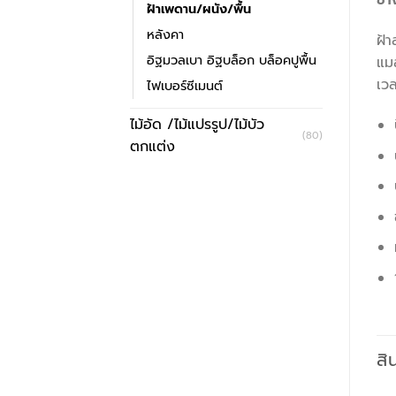
ช้
ฝ้าเพดาน/ผนัง/พื้น
หลังคา
ฝ้า
อิฐมวลเบา อิฐบล็อก บล็อคปูพื้น
แมล
เวล
ไฟเบอร์ซีเมนต์
ไม้อัด /ไม้แปรรูป/ไม้บัว
(80)
ตกแต่ง
สิ