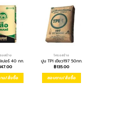
รงสร้าง
โครงสร้าง
ไม้ฝา
เฌอร่า ไม้ฝาลา
ุปเปอร์ 40 กก.
ปูน TPI เขียว197 50กก.
8″x3m. หนา 8มิ
147.00
฿
135.00
เหลืองการะเว
฿
109.00
ม/สั่งซื้อ
สอบถาม/สั่งซื้อ
สอบถาม/สั่งซื