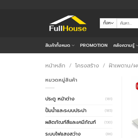
ข้าม
ไป
ยัง
ค้นหา:
เนื้อหา
สินค้าทั้งหมด
PROMOTION
คลังความรู้
หน้าหลัก
/
โครงสร้าง
/
ฝ้าเพดาน/ผน
หมวดหมู่สินค้า
ประตู หน้าต่าง
(181)
ปั้มน้ำและระบบประปา
(185)
ผลิตภัณฑ์สีและเคมีภัณฑ์
(130)
ระบบไฟแสงสว่าง
(86)