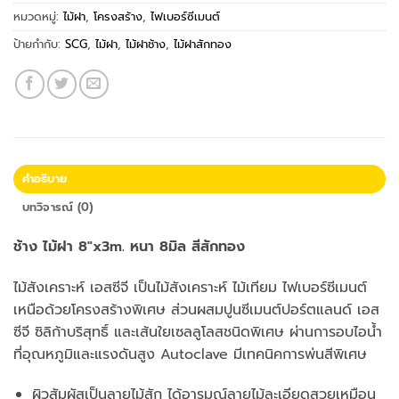
หมวดหมู่:
ไม้ฝา
,
โครงสร้าง
,
ไฟเบอร์ซีเมนต์
ป้ายกำกับ:
SCG
,
ไม้ฝา
,
ไม้ฝาช้าง
,
ไม้ฝาสักทอง
คำอธิบาย
บทวิจารณ์ (0)
ช้าง ไม้ฝา 8″x3m. หนา 8มิล สีสักทอง
ไม้สังเคราะห์ เอสซีจี เป็นไม้สังเคราะห์ ไม้เทียม ไฟเบอร์ซีเมนต์
เหนือด้วยโครงสร้างพิเศษ ส่วนผสมปูนซีเมนต์ปอร์ตแลนด์ เอส
ซีจี ซิลิก้าบริสุทธิ์ และเส้นใยเซลลูโลสชนิดพิเศษ ผ่านการอบไอน้ำ
ที่อุณหภูมิและแรงดันสูง Autoclave มีเทคนิคการพ่นสีพิเศษ
ผิวสัมผัสเป็นลายไม้สัก ได้อารมณ์ลายไม้ละเอียดสวยเหมือน