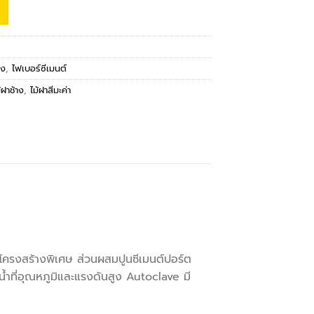
าง
,
ไฟเบอร์ซีเมนต์
้ฝาช้าง
,
ไม้ฝาสีมะค่า
ด้วยโครงสร้างพิเศษ ส่วนผสมปูนซีเมนต์ปอร์ต
อน้ำที่อุณหภูมิและแรงดันสูง Autoclave มี