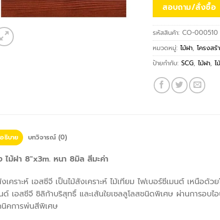
สอบถาม/สั่งซื้อ
รหัสสินค้า:
CO-000510
หมวดหมู่:
ไม้ฝา
,
โครงสร้
ป้ายกำกับ:
SCG
,
ไม้ฝา
,
ไม
อธิบาย
บทวิจารณ์ (0)
ง ไม้ฝา 8″x3m. หนา 8มิล สีมะค่า
สังเคราะห์ เอสซีจี เป็นไม้สังเคราะห์ ไม้เทียม ไฟเบอร์ซีเมนต์ เหนือ
ด์ เอสซีจี ซิลิก้าบริสุทธิ์ และเส้นใยเซลลูโลสชนิดพิเศษ ผ่านการอบไ
นิคการพ่นสีพิเศษ