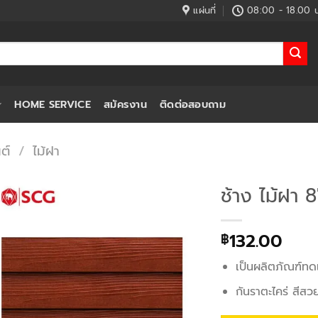
แผ่นที่
08:00 - 18.00 น
HOME SERVICE
สมัครงาน
ติดต่อสอบถาม
ต์
/
ไม้ฝา
ช้าง ไม้ฝา 
132.00
฿
เป็นผลิตภัณฑ์ทดแ
กันราตะไคร่ สีส