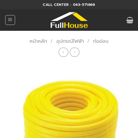
ข้าม
CALL CENTER : 043-571666
ไป
ยัง
เนื้อหา
หน้าหลัก
/
อุปกรณ์ไฟฟ้า
/
ท่ออ่อน