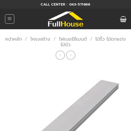
ข้าม
CALL CENTER : 043-571666
ไป
ยัง
เนื้อหา
หน้าหลัก
/
โครงสร้าง
/
ไฟเบอร์ซีเมนต์
/
ไม้รั้ว ไม้ตกแต่ง
ไม้บัว