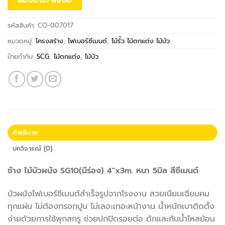
รหัสสินค้า:
CO-007017
หมวดหมู่:
โครงสร้าง
,
ไฟเบอร์ซีเมนต์
,
ไม้รั้ว ไม้ตกแต่ง ไม้บัว
ป้ายกำกับ:
SCG
,
ไม้ตกแต่ง
,
ไม้บัว
คำอธิบาย
บทวิจารณ์ (0)
ช้าง ไม้บัวผนัง SG10(มีร่อง) 4″x3m. หนา 5มิล สีซีเมนต์
บัวผนังไฟเบอร์ซีเมนต์สำเร็จรูปจากโรงงาน สวยเนียนเฉียบคม
ทุกแผ่น ไม่ต้องกรอกปูน ไม่เลอะเทอะหน้างาน น้ำหนักเบาติดตั้ง
ง่ายด้วยการใช้พุกสกรู ช่วยปกปิดรอยต่อ ดักและกันน้ำไหลย้อน